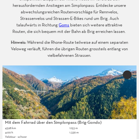
herausfordernden Anstiegen am Simplonpass: Entdecke unsere
abwechslungsreichen Routenvorschläge für Rennvelos,
Strassenvelos und Strassen-E-Bikes rund um Brig. Auch
talaufwärts in Richtung
Goms
bieten sich weitere attraktive
Routen, die sich bequem mit der Bahn ab Brig erreichen lassen.
Hinweis:
Während die Rhone-Route teilweise auf einem separaten
Veloweg verläuft, führen die übrigen Routen grossteils entlang von
vielbefahrenen Strassen.
D
e
'Mit 
t
Fahrr
über 
a
Simpl
i
(Brig-
l
Gondo)
Merkli
s
hinzuf
e
i
Mit dem Fahrrad über den Simplonpass (Brig-Gondo)
t
43,98 km
1.153 m
4:00 h
1.336 m
e
Velotour · schwer