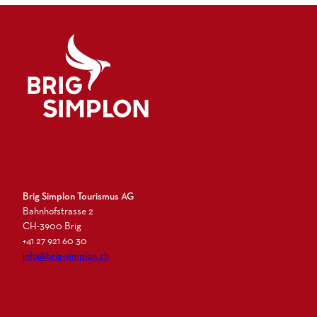
ö
f
Mit dem E-
f
Bike die
n
Region
e
entdecken?
n
Logo Brig Simplon
Brig Simplon Tourismus AG
Bahnhofstrasse 2
CH-3900 Brig
+41 27 921 60 30
info@brig-simplon.ch
I
F
L
N
n
a
i
e