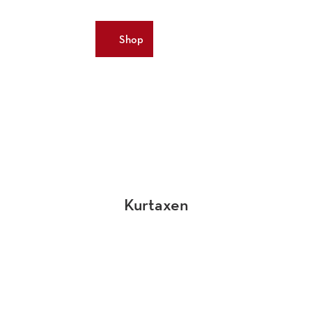
DE
Shop
Merkzettel
Suche
Webcams
Kurtaxen