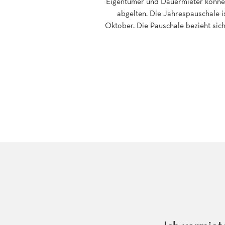
Eigentümer und Dauermieter können 
abgelten. Die Jahrespauschale is
Oktober. Die Pauschale bezieht sic