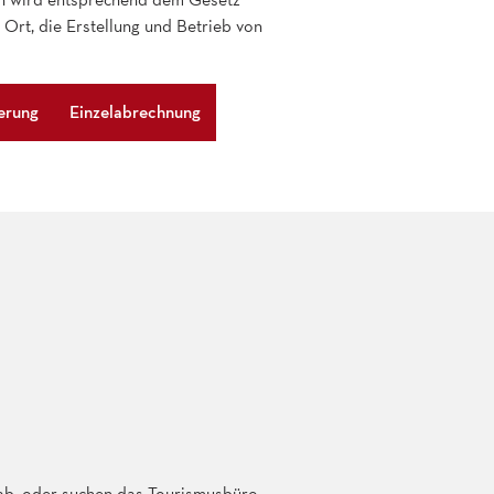
Ort, die Erstellung und Betrieb von
erung
Einzelabrechnung
ab, oder suchen das Tourismusbüro