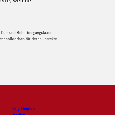
äste, welche
en Kur- und Beherbergungstaxen
est solidarisch für deren korrekte
Brig Simplon
Medien