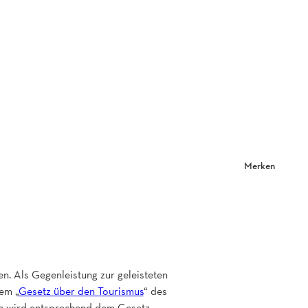
Merken
n. Als Gegenleistung zur geleisteten
em „
Gesetz über den Tourismus
“ des
n wird entsprechend dem Gesetz