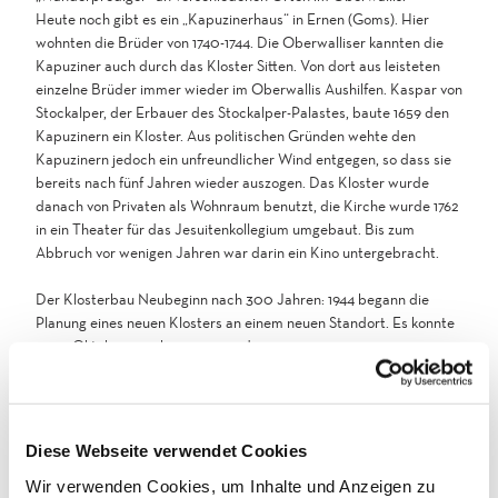
Heute noch gibt es ein „Kapuzinerhaus“ in Ernen (Goms). Hier
wohnten die Brüder von 1740-1744. Die Oberwalliser kannten die
Kapuziner auch durch das Kloster Sitten. Von dort aus leisteten
einzelne Brüder immer wieder im Oberwallis Aushilfen. Kaspar von
Stockalper, der Erbauer des Stockalper-Palastes, baute 1659 den
Kapuzinern ein Kloster. Aus politischen Gründen wehte den
Kapuzinern jedoch ein unfreundlicher Wind entgegen, so dass sie
bereits nach fünf Jahren wieder auszogen. Das Kloster wurde
danach von Privaten als Wohnraum benutzt, die Kirche wurde 1762
in ein Theater für das Jesuitenkollegium umgebaut. Bis zum
Abbruch vor wenigen Jahren war darin ein Kino untergebracht.
Der Klosterbau Neubeginn nach 300 Jahren: 1944 begann die
Planung eines neuen Klosters an einem neuen Standort. Es konnte
am 9. Oktober 1948 bezogen werden.
Klosterbrand und Wiederaufbau: Im Jahre 1979 zerstörte ein
Brand einen Teil des Klosters. 1981 konnten die Brüder in das
„neue“ Kloster zurückkehren.
Diese Webseite verwendet Cookies
2017 musste der Schweizer Kapuzinerorden wegen
Wir verwenden Cookies, um Inhalte und Anzeigen zu