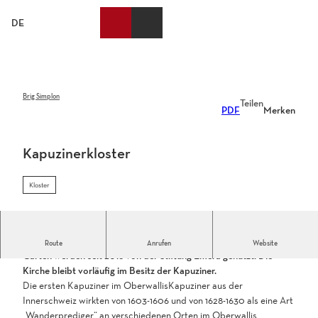
Z
u
DE
Merkzettel
Suche
Webcams
Menü
m
I
n
h
a
Brig Simplon
Teilen
PDF
Merken
l
t
Kapuzinerkloster
Kloster
Das ehemalige Kapuzinerkloster Brig-Glis und der dazugehörige
Route
Anrufen
Website
Garten werden seit 2018 von der Stiftung Emera genutzt. Die
Kirche bleibt vorläufig im Besitz der Kapuziner.
Die ersten Kapuziner im OberwallisKapuziner aus der
Innerschweiz wirkten von 1603-1606 und von 1628-1630 als eine Art
„Wanderprediger“ an verschiedenen Orten im Oberwallis.