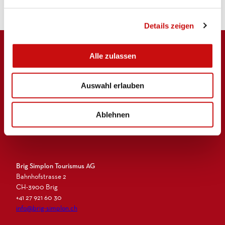
n
g
Details zeigen
s
a
u
Alle zulassen
s
w
Auswahl erlauben
a
h
l
Logo Brig Simplon
Ablehnen
Brig Simplon Tourismus AG
Bahnhofstrasse 2
CH-3900 Brig
+41 27 921 60 30
info@brig-simplon.ch