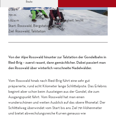
Route
0:25 h
7,18 km
791 m
1.032 m
1.824 m
Schwierigkeit: leicht
Start: Rosswald, Bergstation
Ziel: Rosswald, Talstation
Von der Alpe Rosswald hinunter zur Talstation der Gondelbahn in
Ried-Brig – zuerst rasant, dann gemächlicher. Dabei passiert man
den Rosswald über winterlich verschneite Nadelwälder.
Vom Rosswald hinab nach Ried-Brig führt eine sehr gut
präparierte, rund acht Kilometer lange Schlittelpiste. Das Erlebnis
beginnt aber schon beim Aussteigen aus der Gondel, die zum
Ausgangspunkt fährt: Vom Rosswald hat man einen
wunderschönen und weiten Ausblick auf das obere Rhonetal. Der
Schlittelweg überwindet vom Start bis ans Ziel 791 Höhenmeter
und bietet abwechslungsreiche Kurven genauso wie