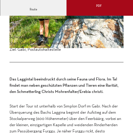
PDF
Route
5:30 h
14,58 km
990 m
990 m
1.219 m
2.134 m
Schwierigkeit: schwer
Start: Gabi, Postautohaltestelle
Ziel: Gabi, Postautohaltestelle
Das Laggintal beeindruckt durch seine Fauna und Flora. Im Tal
findet man neben geschützten Pflanzen und Tieren eine Rarität,
den Schmetterling Christs Mohrenfalter/Erebia christi.
Start der Tour ist unterhalb von Simplon Dorf im Gabi. Nach der
Überquerung des Bachs Laggina beginnt der Aufstieg auf dem
Stockalperweg (600 Höhenmeter) über den Feerbäärg, vorbei an
der kleinen, einzigartigen Kapelle und weidenden Rinderherden
zum Passübergang Furggu. Je näher Furggu rickt, desto