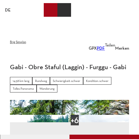
Z
u
DE
Merkzettel
Suche
Webcams
Menü
m
I
n
h
a
Brig Simplon
Teilen
GPX
PDF
Merken
l
t
Gabi - Obre Staful (Laggin) - Furggu - Gabi
14,58 km lang
Rundweg
Schwierigkeit: schwer
Kondition: schwer
Tolles Panorama
Wanderung