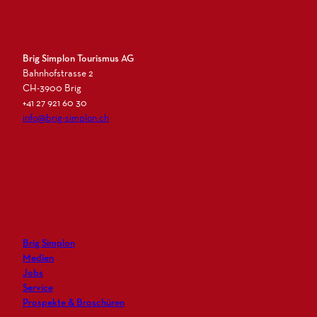
Brig Simplon Tourismus AG
Bahnhofstrasse 2
CH-3900 Brig
+41 27 921 60 30
info@brig-simplon.ch
I
F
L
N
n
a
i
e
s
c
n
w
t
e
k
s
a
b
e
l
g
o
d
e
r
o
i
t
Brig Simplon
a
k
n
t
Medien
m
e
Jobs
r
Service
Prospekte & Broschüren