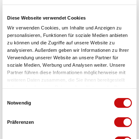
Kamera
Fernglas (optional)
Wanderstöcke (optional)
Diese Webseite verwendet Cookies
Ausdruck des Wanderwegs (klicken Sie «Drucken» zum
Herunterladen)
Wir verwenden Cookies, um Inhalte und Anzeigen zu
personalisieren, Funktionen für soziale Medien anbieten
Für gewisse Wanderungen:
zu können und die Zugriffe auf unsere Website zu
Badeanzug
analysieren. Außerdem geben wir Informationen zu Ihrer
Verwendung unserer Website an unsere Partner für
Vorbereitung auf eine Wanderung
soziale Medien, Werbung und Analysen weiter. Unsere
Partner führen diese Informationen möglicherweise mit
Anreise und Parken
weiteren Daten zusammen, die Sie ihnen bereitgestellt
haben oder die sie im Rahmen Ihrer Nutzung der Dienste
Anfahrt
Ab Brig mit dem Postauto oder Privatfahrzeug nach Gabi.
gesammelt haben.
E
Notwendig
i
Parken
In Gabi stehen Parkplätze zur Verfügung.
n
w
Öffentliche Verkehrsmittel
Präferenzen
i
Gabi ist mit dem Postauto erreichbar.
l