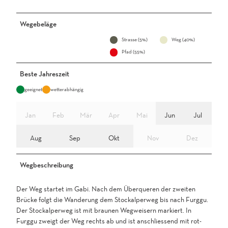
Wegebeläge
Strasse (5%)
Weg (40%)
Pfad (55%)
Beste Jahreszeit
geeignet
wetterabhängig
Jan
Feb
Mär
Apr
Mai
Jun
Jul
Aug
Sep
Okt
Nov
Dez
Wegbeschreibung
Der Weg startet im Gabi. Nach dem Überqueren der zweiten
Brücke folgt die Wanderung dem Stockalperweg bis nach Furggu.
Der Stockalperweg ist mit braunen Wegweisern markiert. In
Furggu zweigt der Weg rechts ab und ist anschliessend mit rot-