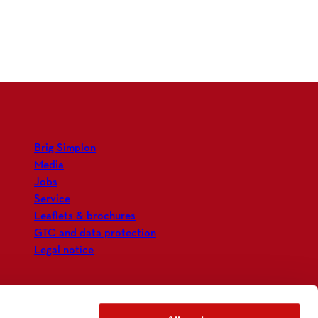
Brig Simplon
Media
Jobs
Service
Leaflets & brochures
GTC and data protection
Legal notice