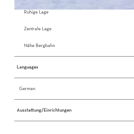
Ruhige Lage
A
l
p
Zentrale Lage
e
n
Nähe Bergbahn
r
u
h
Languages
O
G
German
Ausstattung/Einrichtungen