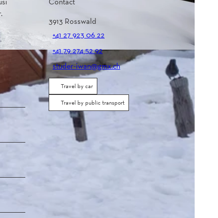
usi
Contact
.
3913
Rosswald
+41 27 923 06 22
+41 79 274 52 92
studer-iwan@gmx.ch
Travel by car
Travel by public transport