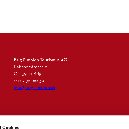
Brig Simplon Tourismus AG
Bahnhofstrasse 2
CH-3900 Brig
+41 27 921 60 30
info@brig-simplon.ch
I
F
L
N
n
a
i
e
t Cookies
s
c
n
w