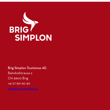
Logo Brig Simplon
Brig Simplon Tourismus AG
Bahnhofstrasse 2
CH-3900 Brig
+41 27 921 60 30
info@brig-simplon.ch
I
F
L
N