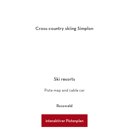
7
km
Open
Cross-country skiing Simplon
Rosswald
toboggan
run -
Rosswald
Resti
Ski resorts
Piste map and cable car
Rosswald
interaktiver Pistenplan