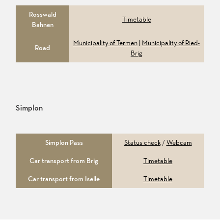
Rosswald
Timetable
Bahnen
Municipality of Termen
|
Municipality of Ried-
Road
Brig
Simplon
Simplon Pass
Status check
/
Webcam
Car transport from Brig
Timetable
Car transport from Iselle
Timetable