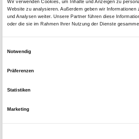
Wir verwenden Cookies, um Inhalte und Anzeigen zu personali
Website zu analysieren. Außerdem geben wir Informationen 
und Analysen weiter. Unsere Partner führen diese Informati
oder die sie im Rahmen Ihrer Nutzung der Dienste gesammel
E
Notwendig
i
n
w
Präferenzen
i
l
l
Statistiken
i
g
Marketing
u
n
g
s