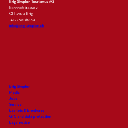
Brig Simplon Tourismus AG
Bahnhofstrasse 2
CH-3900 Brig
+41 27 921 60 30
info@brig-simplon.ch
I
F
L
N
n
a
i
e
s
c
n
w
t
e
k
s
a
b
e
l
g
o
d
e
r
o
i
t
Brig Simplon
a
k
n
t
Media
m
e
Jobs
r
Service
Leaflets & brochures
GTC and data protection
Legal notice