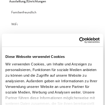
Ausstattung/Einrichtungen
Familienfreundlich
WiFi
Nichtraucherhaus
More information
All guests are also obliged to pay the statutory visitor's tax. These
Diese Webseite verwendet Cookies
will be charged on arrival on site.
Wir verwenden Cookies, um Inhalte und Anzeigen zu
Key information: Please contact us upon arrival the Magusii
grocery shop or by phone +41 78 673 96 56
personalisieren, Funktionen für soziale Medien anbieten
zu können und die Zugriffe auf unsere Website zu
Check-in 16:00 - 18:00hrs *
analysieren. Außerdem geben wir Informationen zu Ihrer
Check-out 08:00 - 10:00 hrs
Verwendung unserer Website an unsere Partner für
Your apartment will be ready from 4.00 pm on arrival day. Please
soziale Medien, Werbung und Analysen weiter. Unsere
contact us as soon as you arrive in the grocery store or on the
Partner führen diese Informationen möglicherweise mit
mobile phone +41 78 673 96 56. We ask you to leave the apartment
weiteren Daten zusammen, die Sie ihnen bereitgestellt
until 10.00 am on departure day.