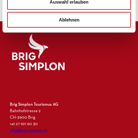
Auswahl erlauben
a
h
l
Ablehnen
Logo Brig Simplon
Brig Simplon Tourismus AG
Bahnhofstrasse 2
CH-3900 Brig
+41 27 921 60 30
info@brig-simplon.ch