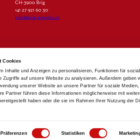
CH-3900 Brig
+41 27 921 60 30
info@brig-simplon.ch
I
F
L
N
n
a
i
e
t Cookies
s
c
n
w
t
e
k
s
 Inhalte und Anzeigen zu personalisieren, Funktionen für sozia
a
b
e
l
e Zugriffe auf unsere Website zu analysieren. Außerdem geben w
g
o
d
e
rwendung unserer Website an unsere Partner für soziale Medien
r
o
i
t
re Partner führen diese Informationen möglicherweise mit weite
a
k
n
t
ereitgestellt haben oder die sie im Rahmen Ihrer Nutzung der D
m
e
r
Präferenzen
Statistiken
Marketin
Imprint
Privacy