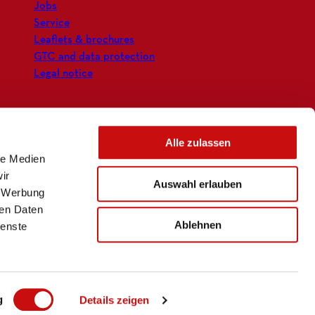
Jobs
Service
Leaflets & brochures
GTC and data protection
Legal notice
Alle zulassen
le Medien
ir
Auswahl erlauben
, Werbung
ren Daten
Ablehnen
ienste
g
Details zeigen