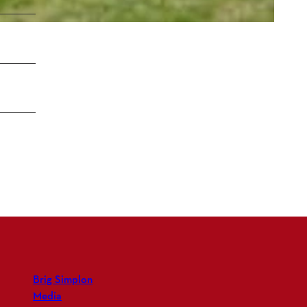
Brig Simplon
Media