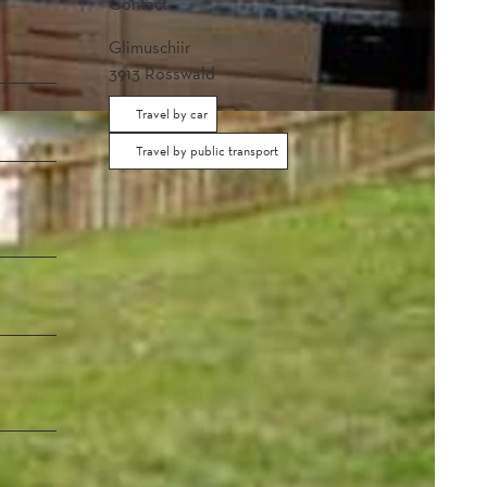
Contact
Glimuschiir
3913
Rosswald
Travel by car
Travel by public transport