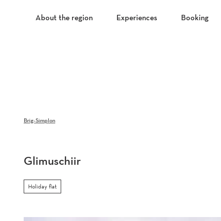
T
o
About the region
Experiences
Booking
c
o
n
t
e
n
t
Brig-Simplon
Glimuschiir
Holiday flat