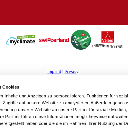
s
c
n
w
t
e
k
s
a
b
e
l
g
o
d
e
r
o
i
t
a
k
n
t
m
e
r
Imprint
Privacy
t Cookies
 Inhalte und Anzeigen zu personalisieren, Funktionen für sozia
e Zugriffe auf unsere Website zu analysieren. Außerdem geben w
rwendung unserer Website an unsere Partner für soziale Medien
re Partner führen diese Informationen möglicherweise mit weite
ereitgestellt haben oder die sie im Rahmen Ihrer Nutzung der D