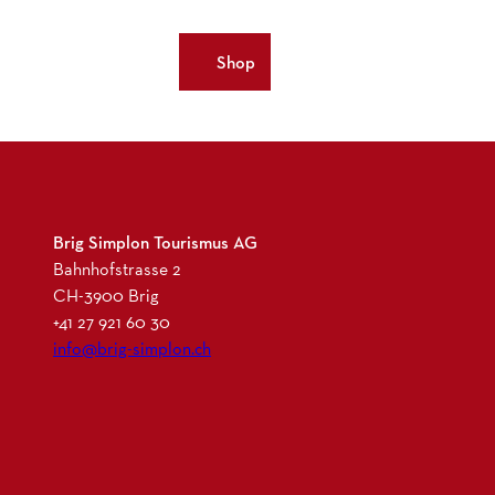
EN
Shop
Bookmark
Search
Webcams
list
Brig Simplon Tourismus AG
Bahnhofstrasse 2
CH-3900 Brig
+41 27 921 60 30
info@brig-simplon.ch
I
F
L
N
n
a
i
e