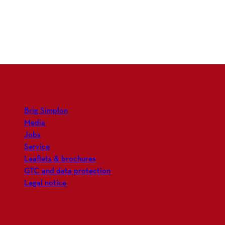
Brig Simplon
Media
Jobs
Service
Leaflets & brochures
GTC and data protection
Legal notice