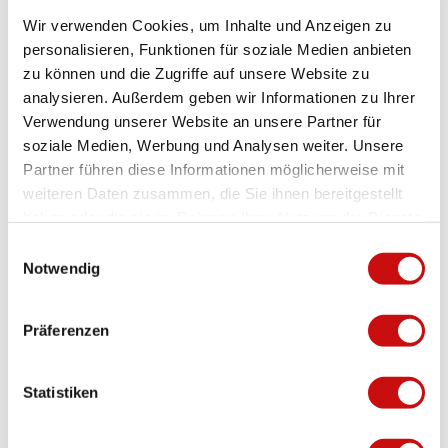
goldsmith's shop on the left-hand side.
i
s
Wir verwenden Cookies, um Inhalte und Anzeigen zu
c
i
personalisieren, Funktionen für soziale Medien anbieten
h
c
License (master data)
zu können und die Zugriffe auf unsere Website zu
t
h
analysieren. Außerdem geben wir Informationen zu Ihrer
.
t
Verwendung unserer Website an unsere Partner für
j
.
soziale Medien, Werbung und Analysen weiter. Unsere
p
j
g
p
Partner führen diese Informationen möglicherweise mit
Contact
g
weiteren Daten zusammen, die Sie ihnen bereitgestellt
Sebastiansplatz 3
haben oder die sie im Rahmen Ihrer Nutzung der Dienste
3900
Brig
gesammelt haben.
E
+41 27 923 64 32
Notwendig
i
info@goldschmiede-mp.ch
n
Website
w
Präferenzen
i
Travel by car
l
Travel by public transport
l
Statistiken
i
g