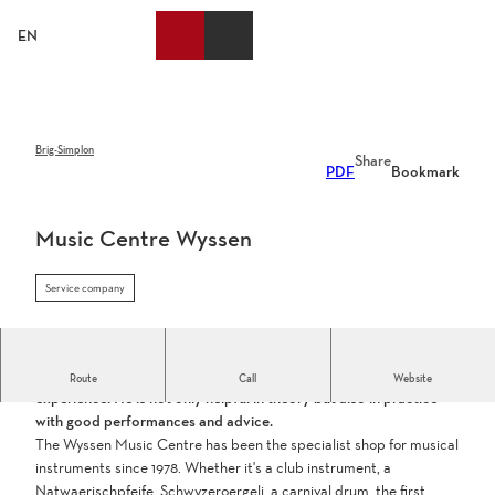
T
o
EN
Bookmark
Search
Webcams
Menu
c
list
o
n
t
e
Brig-Simplon
Share
PDF
Bookmark
n
t
Music Centre Wyssen
Service company
Owner Karl Wyssen can draw on more than 25 years of
Route
Call
Website
experience. He is not only helpful in theory but also in practice
with good performances and advice.
The Wyssen Music Centre has been the specialist shop for musical
instruments since 1978. Whether it's a club instrument, a
Natwaerischpfeife, Schwyzeroergeli, a carnival drum, the first