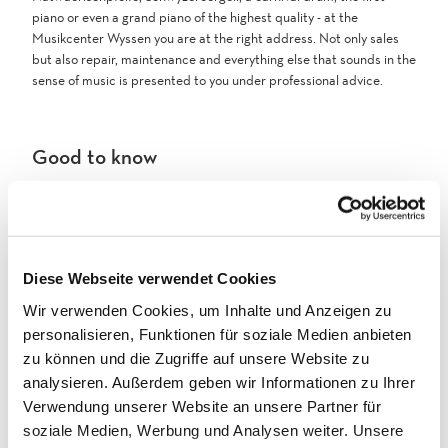
piano or even a grand piano of the highest quality - at the
Musikcenter Wyssen you are at the right address. Not only sales
but also repair, maintenance and everything else that sounds in the
sense of music is presented to you under professional advice.
Good to know
Directions & Parking facilities
You can reach the Musik-Center Wyss in 5 minutes on foot or in 3
minutes by private car. There are several parking spaces available.
Diese Webseite verwendet Cookies
Wir verwenden Cookies, um Inhalte und Anzeigen zu
Contact
personalisieren, Funktionen für soziale Medien anbieten
zu können und die Zugriffe auf unsere Website zu
Rhonesandstrasse 3
3900
Brig
analysieren. Außerdem geben wir Informationen zu Ihrer
Verwendung unserer Website an unsere Partner für
+41 27 923 82 48
soziale Medien, Werbung und Analysen weiter. Unsere
Website