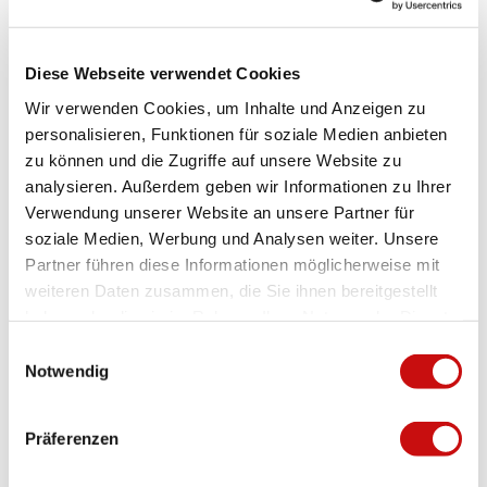
g
Price info
The first 20 minutes: Free of charge
Each additional hour:
Diese Webseite verwendet Cookies
07.00 a.m. - 7.00 p.m.: CHF 0.80
Wir verwenden Cookies, um Inhalte und Anzeigen zu
19.00 h - 07.00 h: CHF 0.40
personalisieren, Funktionen für soziale Medien anbieten
zu können und die Zugriffe auf unsere Website zu
analysieren. Außerdem geben wir Informationen zu Ihrer
Verwendung unserer Website an unsere Partner für
Directions & Parking facilities
soziale Medien, Werbung und Analysen weiter. Unsere
Partner führen diese Informationen möglicherweise mit
Directions: Follow the signs or enter “Parkhaus Altstadt” into your
weiteren Daten zusammen, die Sie ihnen bereitgestellt
navigation system.
haben oder die sie im Rahmen Ihrer Nutzung der Dienste
gesammelt haben.
Contact
E
Notwendig
i
Neue Simplonstrasse 25
n
3900
Brig
w
+41 27 922 41 50
Präferenzen
i
info@brig-glis.ch
l