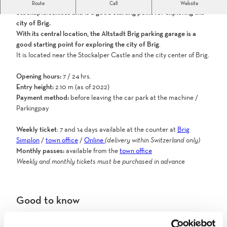
The Altstadt car park in Brig is located near the
Route
Call
Website
k
Stockaplerschloss and is a good starting point for exploring the
h
city of Brig.
a
With its central location, the Altstadt Brig parking garage is a
u
good starting point for exploring the city of Brig
.
s
It is located near the Stockalper Castle and the city center of Brig.
A
l
Opening hours:
7 / 24 hrs.
t
Entry height:
2.10 m (as of 2022)
s
Payment method:
before leaving the car park at the machine /
t
Parkingpay
a
d
Weekly ticket
: 7 and 14 days available at the counter at
Brig
t
Simplon
/
town office
/
Online
(delivery within Switzerland only)
-
Monthly passes:
available from the
town office
B
Weekly and monthly tickets must be purchased in advance
r
i
g
Good to know
.
j
p