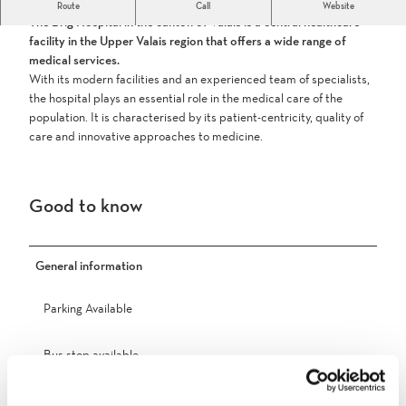
The Spital Brig is centrally located and can be reached quickly.
Route
Call
Website
i
The Brig Hospital in the canton of Valais is a central healthcare
t
facility in the Upper Valais region that offers a wide range of
a
medical services.
l
With its modern facilities and an experienced team of specialists,
_
the hospital plays an essential role in the medical care of the
b
population. It is characterised by its patient-centricity, quality of
r
care and innovative approaches to medicine.
i
g
_
Good to know
0
1
.
j
General information
p
g
Parking Available
Bus stop available
Directions & Parking facilities