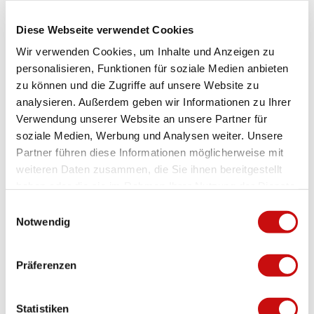
The Brig hospital is 10 minutes away from Brig railway station. Take
the bus in the direction of Ried-Brig to the "Spital" stop. Parking
Diese Webseite verwendet Cookies
spaces are also available in front of the hospital.
Wir verwenden Cookies, um Inhalte und Anzeigen zu
https://www.hopitalduvalais.ch/de/zufahrt-
personalisieren, Funktionen für soziale Medien anbieten
parkmoeglichkeiten/brig.html
zu können und die Zugriffe auf unsere Website zu
analysieren. Außerdem geben wir Informationen zu Ihrer
License (master data)
Verwendung unserer Website an unsere Partner für
Brig Simplon Tourismus AG
soziale Medien, Werbung und Analysen weiter. Unsere
Partner führen diese Informationen möglicherweise mit
weiteren Daten zusammen, die Sie ihnen bereitgestellt
haben oder die sie im Rahmen Ihrer Nutzung der Dienste
Contact
gesammelt haben.
E
Spital Brig
Notwendig
i
Ueberlandstrasse 14
n
3900
Brig
w
Präferenzen
+41 27 604 33 33
i
Website
l
l
Statistiken