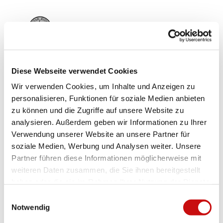
-
S
p
Logo Star Kids Spielplatz.png
i
e
l
p
Diese Webseite verwendet Cookies
l
Wir verwenden Cookies, um Inhalte und Anzeigen zu
Good to know
a
personalisieren, Funktionen für soziale Medien anbieten
t
zu können und die Zugriffe auf unsere Website zu
z
-
analysieren. Außerdem geben wir Informationen zu Ihrer
General information
B
Verwendung unserer Website an unsere Partner für
r
soziale Medien, Werbung und Analysen weiter. Unsere
Bus stop available
i
Partner führen diese Informationen möglicherweise mit
g
weiteren Daten zusammen, die Sie ihnen bereitgestellt
Directions & Parking facilities
.
haben oder die sie im Rahmen Ihrer Nutzung der Dienste
j
The Starkids indoor playground is easily accessible by bus to the
gesammelt haben.
p
E
"Gamsen, Crazy Palace" bus stop from Brig train station.
g
Notwendig
i
Parking spaces are available for those arriving by car.
n