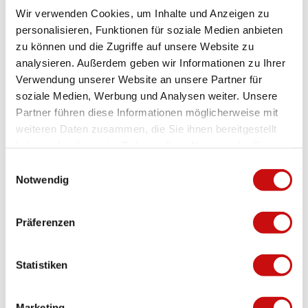
Wir verwenden Cookies, um Inhalte und Anzeigen zu
Parking Available
personalisieren, Funktionen für soziale Medien anbieten
zu können und die Zugriffe auf unsere Website zu
Bus stop available
analysieren. Außerdem geben wir Informationen zu Ihrer
Verwendung unserer Website an unsere Partner für
Directions & Parking facilities
soziale Medien, Werbung und Analysen weiter. Unsere
You can easily reach the trout smokehouse by private car or post
Partner führen diese Informationen möglicherweise mit
bus.
weiteren Daten zusammen, die Sie ihnen bereitgestellt
haben oder die sie im Rahmen Ihrer Nutzung der Dienste
Contact
gesammelt haben.
E
Simplonstrasse 79
Notwendig
i
3907
Gabi
n
+41 79 285 57 16
w
Präferenzen
i
Travel by car
l
Travel by public transport
l
Statistiken
i
g
Marketing