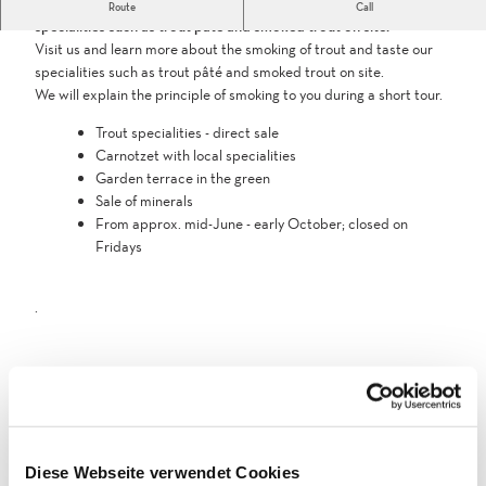
Visit us and learn more about smoking trout and taste our
Route
Call
e
specialities such as trout pâté and smoked trout on site.
l
Visit us and learn more about the smoking of trout and taste our
l
specialities such as trout pâté and smoked trout on site.
e
We will explain the principle of smoking to you during a short tour.
n
r
Trout specialities - direct sale
ä
Carnotzet with local specialities
u
Garden terrace in the green
c
Sale of minerals
h
From approx. mid-June - early October; closed on
e
Fridays
r
e
.
i
.
j
p
Good to know
e
g
General information
Diese Webseite verwendet Cookies